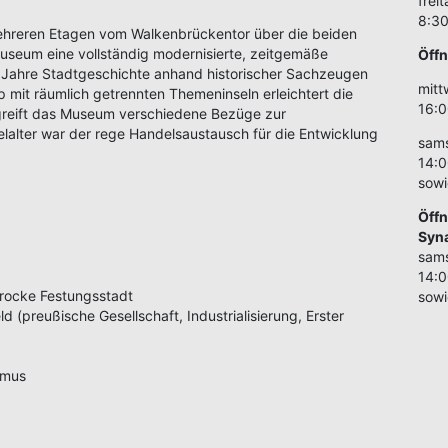
frei
8:30
 mehreren Etagen vom Walkenbrückentor über die beiden
Museum eine vollständig modernisierte, zeitgemäße
Öff
 Jahre Stadtgeschichte anhand historischer Sachzeugen
mit
ip mit räumlich getrennten Themeninseln erleichtert die
16:0
greift das Museum verschiedene Bezüge zur
elalter war der rege Handelsaustausch für die Entwicklung
sams
14:0
sowi
Öff
Syn
sam
14:0
rocke Festungsstadt
sowi
d (preußische Gesellschaft, Industrialisierung, Erster
smus