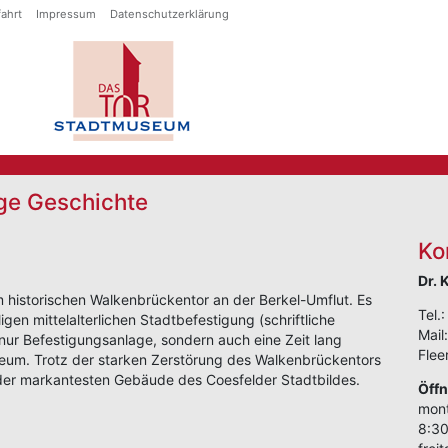
ahrt
Impressum
Datenschutzerklärung
ige Geschichte
Ko
Dr. 
 historischen Walkenbrückentor an der Berkel-Umflut. Es
Tel.
igen mittelalterlichen Stadtbefestigung (schriftliche
Mail
nur Befestigungsanlage, sondern auch eine Zeit lang
Flee
useum. Trotz der starken Zerstörung des Walkenbrückentors
s der markantesten Gebäude des Coesfelder Stadtbildes.
Öff
mont
8:30