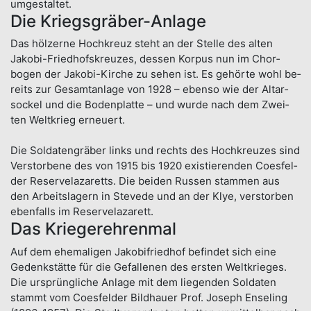
um­ge­stal­tet.
Die Kriegsgräber-Anlage
Das höl­zerne Hoch­kreuz steht an der Stel­le des alten
Jakobi-Fried­hofs­kreuzes, dessen Kor­pus nun im Chor­
bogen der Jakobi-Kirche zu sehen ist. Es gehör­te wohl be­
reits zur Gesamt­anlage von 1928 – ebenso wie der Altar­
sockel und die Boden­platte – und wurde nach dem Zwei­
ten Welt­krieg erneuert.
Die Sol­daten­gräber links und rechts des Hoch­kreu­zes sind
Ver­stor­bene des von 1915 bis 1920 existie­ren­den Coes­fel­
der Reserve­laza­retts. Die bei­den Russen stam­men aus
den Arbeits­lagern in Stevede und an der Klye, ver­stor­ben
eben­falls im Reserve­lazarett.
Das Kriegerehrenmal
Auf dem ehe­maligen Jakobi­fried­hof be­fin­det sich eine
Gedenk­stätte für die Ge­fallenen des ersten Welt­krieges.
Die ur­sprüng­liche An­lage mit dem lie­genden Sol­daten
stammt vom Coes­felder Bild­hauer Prof. Joseph Enseling