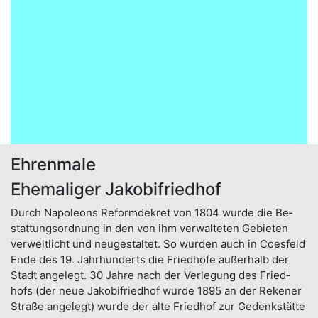
Ehrenmale
Ehemaliger Jakobifriedhof
Durch Napoleons Reform­dekret von 1804 wurde die Be­
stattungs­ordnung in den von ihm ver­wal­teten Ge­bieten
verwelt­licht und neu­gestal­tet. So wur­den auch in Coes­feld
Ende des 19. Jahr­hun­derts die Fried­höfe außer­halb der
Stadt an­ge­legt. 30 Jah­re nach der Ver­legung des Fried­
hofs (der neue Jakobi­friedhof wur­de 1895 an der Rekener
Stra­ße ange­legt) wurde der al­te Fried­hof zur Gedenk­stätte