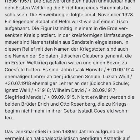
(1896-1957). Die Stadt­verordne­ten hatten un­mittel­bar nach
dem Ersten Welt­krieg die Er­rich­tung eines Ehren­mals be­
schlossen. Die Ein­weihung erfolgte am 4. November 1928.
Ein lie­gen­der Sol­dat mit Helm wirkt wie auf einem Tisch
auf­gebahrt. Die Figur ist mit­tig in einem in die Erde ver­
senkten Kreis platziert. In der kreis­förmi­gen Um­fassungs­
mauer sind Na­mens­tafeln aus Sand­stein ein­gelas­sen. In
diesem Re­lief mit den Namen der Kriegs­toten sind auch
die Namen der Sol­daten jüdi­schen Glau­bens ge­nannt, die
im Ersten Welt­krieg ge­fallen wa­ren und einen Be­zug zu
Coesfeld hatten. Es sind: John Isaak Horwitz / + 01.09.1914
ehe­maliger Lehrer an der jü­dischen Schu­le; Luzian Weill /
+30.07.1918 ehe­maliger Lehrer an der jü­dischen Schu­le;
Ignatz Weill / +?1918; Wilhelm David / + 28.09.1917;
Siegfried Mendel / + 09.09.1915. Nicht er­wähnt werden die
beiden Brü­der Erich und Otto Rosen­berg, die zu Kriegs­
beginn nicht mehr in ihrer Geburts­stadt Coesfeld wohn­
ten.
Das Denkmal stieß in den 1980er Jahren aufgrund der
vermeint­lich national­sozialistisch gepräg­ten Ästhetik auf