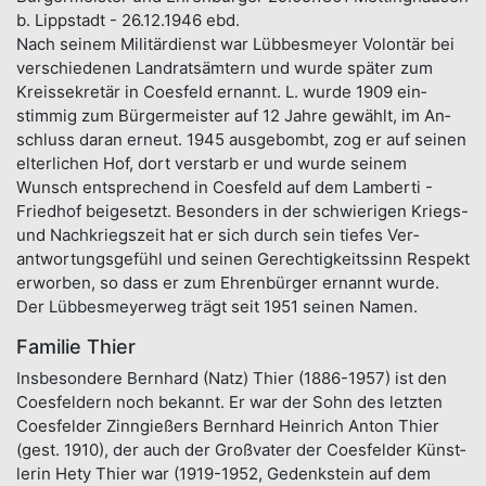
b. Lippstadt - 26.12.1946 ebd.
Nach seinem Militär­dienst war Lübbesmeyer Volon­tär bei
ver­schiedenen Land­rats­ämtern und wurde spä­ter zum
Kreis­sekretär in Coes­feld ernannt. L. wurde 1909 ein­
stimmig zum Bürger­meister auf 12 Jahre ge­wählt, im An­
schluss daran erneut. 1945 aus­gebombt, zog er auf seinen
elter­lichen Hof, dort verstarb er und wurde sei­nem
Wunsch ent­sprechend in Coes­feld auf dem Lam­berti -
Fried­hof bei­gesetzt. Besonders in der schwie­rigen Kriegs-
und Nach­kriegs­zeit hat er sich durch sein tie­fes Ver­
antwortungs­gefühl und seinen Ge­rechtig­keits­sinn Res­pekt
er­wor­ben, so dass er zum Ehren­bür­ger er­nannt wur­de.
Der Lübbesmeyerweg trägt seit 1951 sei­nen Namen.
Familie Thier
Ins­beson­dere Bernhard (Natz) Thier (1886-1957) ist den
Coes­feldern noch be­kannt. Er war der Sohn des letzten
Coes­felder Zinn­gießers Bernhard Heinrich Anton Thier
(gest. 1910), der auch der Groß­vater der Coes­felder Künst­
lerin Hety Thier war (1919-1952, Gedenk­stein auf dem