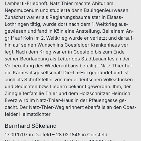
Lamber­ti-Fried­hof). Natz Thier machte Abi­tur am
Nepomucenum und stu­dierte dann Bau­ingenieur­wesen.
Zu­nächst war er als Re­gierungs­baumeis­ter in Elsass-
Lothringen tätig, wurde dort nach dem 1. Welt­krieg aus­
gewiesen und fand in Köln eine An­stellung. Bei einem An­
griff auf Köln im 2. Welt­krieg wurde er ver­letzt und darauf­
hin auf seinen Wunsch ins Coes­felder Kranken­haus ver­
legt. Nach dem Krieg war er in Coes­feld bis zum Ende
seiner Be­urlaubung als Lei­ter des Stadt­bauamtes an der
Vor­bereitung des Wieder­aufbaus be­teiligt. Natz Thier hat
die Karnevals­gesellschaft Die-La-Hei ge­grün­det und ist
auch als Schrift­steller von nieder­deutschen Volks­stücken
und Ge­dichten bzw. Lie­dern bekannt ge­worden. Ihm, der
Zinn­gießer­familie Thier und dem Holz­schnitzer Heinrich
Everz wird im Natz-Thier-Haus in der Pfauen­gasse ge­
dacht. Der Natz-Thier-Weg er­innert eben­falls an den Coes­
felder Heimat­dichter.
Bernhard Sökeland
17.09.1797 in Darfeld – 28.02.1845 in Coesfeld.