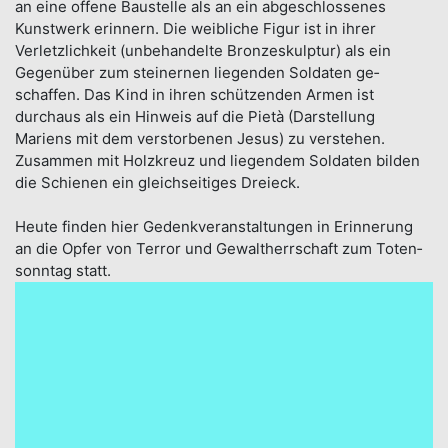
an eine offene Bau­stelle als an ein ab­geschlossenes
Kunst­werk erinnern. Die weib­liche Figur ist in ihrer
Verletz­lichkeit (un­behandel­te Bronze­skulptur) als ein
Gegen­über zum steiner­nen lie­genden Sol­daten ge­
schaffen. Das Kind in ihren schützen­den Armen ist
durchaus als ein Hin­weis auf die Pietà (Dar­stellung
Mariens mit dem ver­storbe­nen Jesus) zu ver­stehen.
Zusammen mit Holz­kreuz und lie­gendem Sol­daten bil­den
die Schie­nen ein gleich­seitiges Drei­eck.
Heute finden hier Ge­denk­veran­staltungen in Erinnerung
an die Opfer von Terror und Gewalt­herrschaft zum Toten­
sonntag statt.