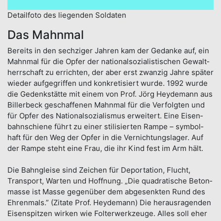
Detailfoto des liegenden Soldaten
Das Mahnmal
Bereits in den sech­ziger Jahren kam der Gedanke auf, ein
Mahn­mal für die Opfer der national­sozialis­tischen Gewalt­
herrschaft zu er­richten, der aber erst zwan­zig Jahre später
wieder auf­gegriffen und kon­kreti­siert wurde. 1992 wurde
die Gedenk­stätte mit einem von Prof. Jörg Heydemann aus
Biller­beck geschaf­fenen Mahn­mal für die Ver­folgten und
für Opfer des National­sozialis­mus er­wei­tert. Eine Eisen­
bahn­schiene führt zu einer stili­sierten Rampe – symbol­
haft für den Weg der Opfer in die Ver­nichtungs­lager. Auf
der Rampe steht eine Frau, die ihr Kind fest im Arm hält.
Die Bahn­gleise sind Zei­chen für De­por­tation, Flucht,
Trans­port, War­ten und Hoff­nung. „Die quadra­tische Beton­
masse ist Masse gegen­über dem ab­gesenkten Rund des
Ehren­mals.” (Zitate Prof. Heydemann) Die heraus­ragenden
Eisen­spitzen wirken wie Folter­werk­zeuge. Alles soll eher