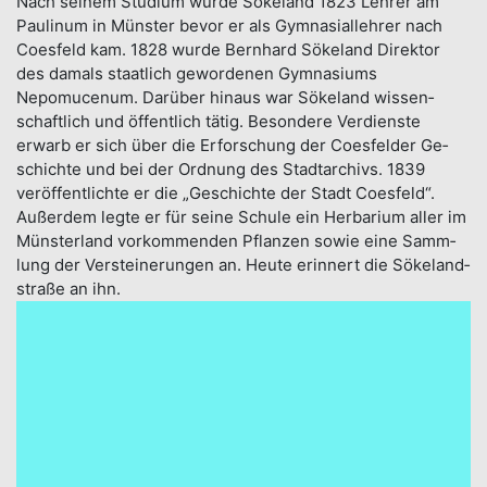
Nach sei­nem Studium wurde Sökeland 1823 Lehrer am
Paulinum in Münster bevor er als Gym­nasial­lehrer nach
Coes­feld kam. 1828 wurde Bernhard Sökeland Di­rektor
des damals staat­lich gewor­denen Gym­na­siums
Nepomucenum. Darüber hinaus war Sökeland wissen­
schaft­lich und öffent­lich tätig. Besondere Ver­dienste
erwarb er sich über die Er­forschung der Coes­felder Ge­
schich­te und bei der Ord­nung des Stadt­archivs. 1839
veröffent­lichte er die „Geschichte der Stadt Coesfeld“.
Außerdem legte er für seine Schule ein Her­barium aller im
Münster­land vor­kommenden Pflan­zen sowie eine Samm­
lung der Ver­steine­rungen an. Heute erinnert die Sökeland­
straße an ihn.