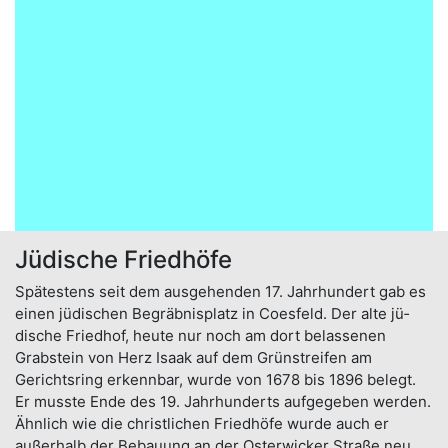
Jüdische Friedhöfe
Spätestens seit dem aus­gehen­den 17. Jahr­hun­dert gab es
einen jü­dischen Begräb­nis­platz in Coes­feld. Der alte jü­
dische Fried­hof, heute nur noch am dort belassenen
Grabstein von Herz Isaak auf dem Grün­strei­fen am
Gerichtsring er­kenn­bar, wurde von 1678 bis 1896 belegt.
Er musste En­de des 19. Jahr­hun­derts auf­ge­ge­ben wer­den.
Ähn­lich wie die christ­lichen Fried­höfe wurde auch er
außer­halb der Be­bauung an der Oster­wicker Stra­ße neu