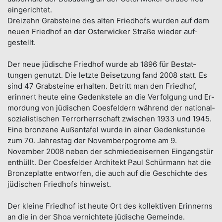
ein­gerich­tet.
Drei­zehn Grab­steine des al­ten Fried­hofs wur­den auf dem
neuen Fried­hof an der Oster­wicker Stra­ße wieder auf­
gestellt.
Der neue jü­dische Fried­hof wur­de ab 1896 für Be­stat­
tungen ge­nutzt. Die letzte Bei­setzung fand 2008 statt. Es
sind 47 Grab­steine er­halten. Betritt man den Fried­hof,
erinnert heute eine Ge­denk­stele an die Ver­fol­gung und Er­
mor­dung von jü­di­schen Coes­feldern während der national­
so­zialis­tischen Terror­herrschaft zwischen 1933 und 1945.
Eine bronzene Außen­tafel wurde in einer Gedenk­stunde
zum 70. Jahres­tag der November­pogrome am 9.
November 2008 neben der schmiede­eisernen Eingangs­tür
ent­hüllt. Der Coes­fel­der Architekt Paul Schürm­ann hat die
Bronze­platte entworfen, die auch auf die Ge­schichte des
jü­dischen Fried­hofs hin­weist.
Der klei­ne Fried­hof ist heute Ort des kollek­tiven Erinnerns
an die in der Shoa ver­nichtete jü­dische Gemein­de.