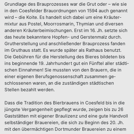
Grundlage des Brau­prozesses war die Grut oder – wie sie
in den Coes­felder Brau­ordnungen von 1594 auch genannt
wird – die Koite. Es handelt sich dabei um eine Kräuter­
mixtur aus Postel, Moorrosmarin, Thymian und diversen
anderen Kräuter­bei­mischungen. Erst im 16. Jh. setzte sich
das heute be­kanntere Hopfen- und Gersten­malz durch.
Grut­her­stellung und an­schlie­ßender Brau­prozess fanden
im Grut­haus statt. Es wurde später als Rat­haus benutzt.
Die Gebüh­ren für die Her­stellung des Bieres bildeten bis
ins beginnende 19. Jahr­hundert gut ein Fünftel aller städti­
schen Ein­nahmen! Sie mussten von den Brauern, die in
einer ei­genen Berufs­genossen­schaft zu­sammen ge­
schlossenen waren, an die zu­ständigen städtischen
Stellen bezahlt werden.
Dass die Tradition des Bier­brauens in Coesfeld bis in die
jüngste Vergangen­heit gepflegt wurde, zeigen bis zu 26
Gast­stätten mit eigener Brau­lizenz und eine gute Hand­voll
selbständiger Braue­reien, die sich zu Beginn des 20. Jh.
mit den über­mächtigen Dortmunder Braue­reien zu einem